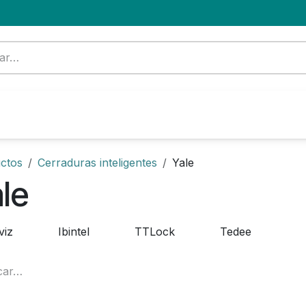
Formación
Nuevo Cliente
Blog
OFERTA
ctos
Cerraduras inteligentes
Yale
le
viz
Ibintel
TTLock
Tedee