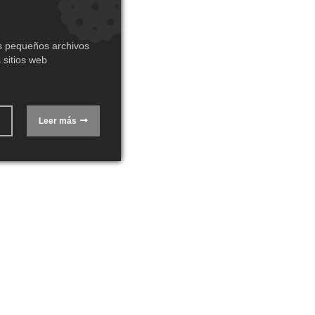
os pequeños archivos
 sitios web
Leer más