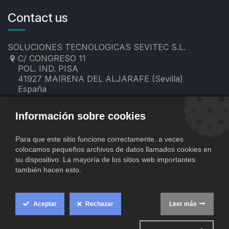
Contact us
SOLUCIONES TECNOLOGICAS SEVITEC S.L.
C/ CONGRESO 11
POL. IND. PISA
41927 MAIRENA DEL ALJARAFE (Sevilla)
España
955 19 60 00
contacto@sevitec.es
Información sobre cookies
Para que este sitio funcione correctamente, a veces
colocamos pequeños archivos de datos llamados cookies en
su dispositivo. La mayoría de los sitios web importantes
también hacen esto.
Aceptar
Rechazar
Leer más
​
Copyright © SOLUCIONES TECNOLOGICAS SEVITEC S.L.
Cookie