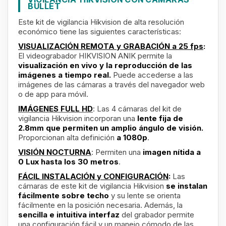
BULLET
Este kit de vigilancia Hikvision de alta resolución
económico tiene las siguientes características:
VISUALIZACIÓN REMOTA y GRABACIÓN a 25 fps
:
El videograbador HIKVISION ANIK permite la
visualización en vivo y la reproducción de las
imágenes a tiempo real.
Puede accederse a las
imágenes de las cámaras a través del navegador web
o de app para móvil.
IMÁGENES FULL HD
: Las 4 cámaras del kit de
vigilancia Hikvision incorporan una
lente fija de
2.8mm que permiten un amplio ángulo de visión.
Proporcionan alta definición
a 1080p
.
VISIÓN NOCTURNA
: Permiten una
imagen nítida a
0 Lux hasta los 30 metros
.
FÁCIL INSTALACIÓN y CONFIGURACIÓN
:
Las
cámaras de este kit de vigilancia Hikvision
se instalan
fácilmente sobre techo
y su lente se orienta
fácilmente en la posición necesaria. Además, la
sencilla e intuitiva interfaz
del grabador
permite
una configuración fácil y un manejo cómodo de las