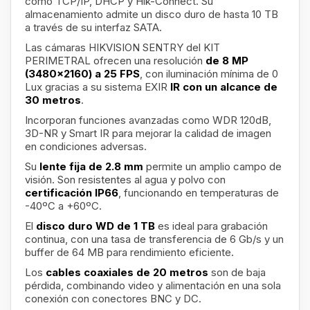
como TCP/IP, DHCP y Hik-Connect. Su
almacenamiento admite un disco duro de hasta 10 TB
a través de su interfaz SATA.
Las cámaras HIKVISION SENTRY del KIT
PERIMETRAL ofrecen una resolución
de 8 MP
(3480x2160) a 25 FPS
, con iluminación mínima de 0
Lux gracias a su sistema EXIR
IR con un alcance de
30 metros
.
Incorporan funciones avanzadas como WDR 120dB,
3D-NR y Smart IR para mejorar la calidad de imagen
en condiciones adversas.
Su
lente fija de 2.8 mm
permite un amplio campo de
visión. Son resistentes al agua y polvo con
certificación IP66
, funcionando en temperaturas de
-40ºC a +60ºC.
El
disco duro WD de 1 TB
es ideal para grabación
continua, con una tasa de transferencia de 6 Gb/s y un
buffer de 64 MB para rendimiento eficiente.
Los
cables coaxiales de 20 metros
son de baja
pérdida, combinando video y alimentación en una sola
conexión con conectores BNC y DC.