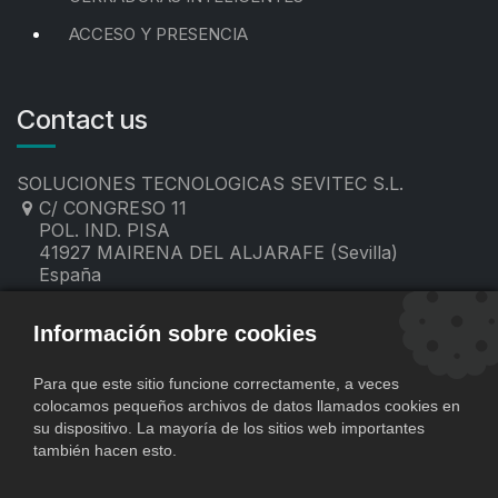
ACCESO Y PRESENCIA
Contact us
SOLUCIONES TECNOLOGICAS SEVITEC S.L.
C/ CONGRESO 11
POL. IND. PISA
41927 MAIRENA DEL ALJARAFE (Sevilla)
España
955 19 60 00
contacto@sevitec.es
Información sobre cookies
Para que este sitio funcione correctamente, a veces
colocamos pequeños archivos de datos llamados cookies en
su dispositivo. La mayoría de los sitios web importantes
también hacen esto.