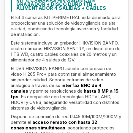
KIT 4 CAMARAS HIKVISION CON
GRABADOR + DISCO DURO 1TB +
ALIMENTADOR 4 SALIDAS + CABLES
El kit 4 cámaras KIT PERIMETRAL está diseñado para
proporcionar una solución de videovigilancia de alta
calidad, combinando tecnología avanzada y facilidad
de instalación.
Este sistema incluye un grabador HIKVISION BANPO,
cuatro cámaras HIKVISION SENTRY, un disco duro de
1 TB WD, cuatro cables coaxiales de 20 metros y un
alimentador de 4 salidas de 12V.
El DVR HIKVISION BANPO admite compresión de
video H.265 Pro+ para optimizar el almacenamiento
sin perder calidad. Soporta entradas de video
analógico a través de su
interfaz BNC de 4
canales
y permite resoluciones de
hasta 8 MP a 15
fps
. Es compatible con tecnologías HDTVI, AHD,
HDCVI y CVBS, asegurando versatilidad con distintos
sistemas de videovigilancia.
Dispone de conexión de red RJ45 10M/100M/1000M y
permite el
acceso remoto con hasta 32
conexiones simultáneas
, soportando protocolos