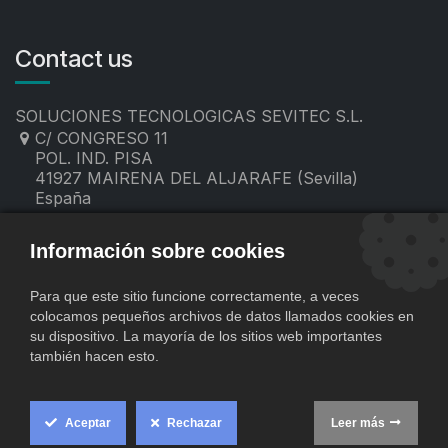
Contact us
SOLUCIONES TECNOLOGICAS SEVITEC S.L.
C/ CONGRESO 11
POL. IND. PISA
41927 MAIRENA DEL ALJARAFE (Sevilla)
España
955 19 60 00
contacto@sevitec.es
Información sobre cookies
Para que este sitio funcione correctamente, a veces
colocamos pequeños archivos de datos llamados cookies en
su dispositivo. La mayoría de los sitios web importantes
también hacen esto.
Aceptar
Rechazar
Leer más
​
Copyright © SOLUCIONES TECNOLOGICAS SEVITEC S.L.