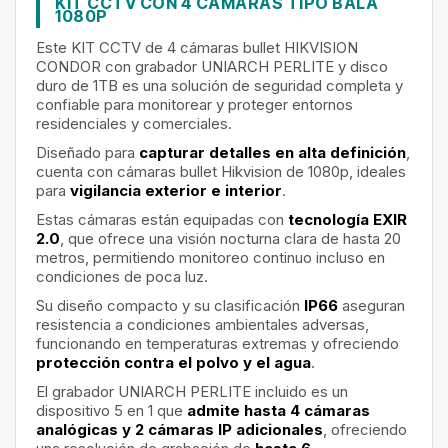
KIT CCTV CON 4 CAMARAS TIPO BALA
1080P
Este KIT CCTV de 4 cámaras bullet HIKVISION
CONDOR con grabador UNIARCH PERLITE y disco
duro de 1TB es una solución de seguridad completa y
confiable para monitorear y proteger entornos
residenciales y comerciales.
Diseñado para
capturar detalles en alta definición
,
cuenta con cámaras bullet Hikvision de 1080p, ideales
para
vigilancia exterior e interior
.
Estas cámaras están equipadas con
tecnología EXIR
2.0
, que ofrece una visión nocturna clara de hasta 20
metros, permitiendo monitoreo continuo incluso en
condiciones de poca luz.
Su diseño compacto y su clasificación
IP66
aseguran
resistencia a condiciones ambientales adversas,
funcionando en temperaturas extremas y ofreciendo
protección contra el polvo y el agua
.
El grabador UNIARCH PERLITE incluido es un
dispositivo 5 en 1 que
admite hasta 4 cámaras
analógicas y 2 cámaras IP adicionales
, ofreciendo