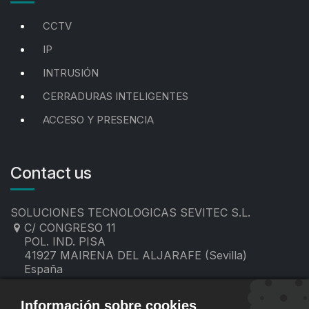
CCTV
IP
INTRUSIÓN
CERRADURAS INTELIGENTES
ACCESO Y PRESENCIA
Contact us
SOLUCIONES TECNOLOGICAS SEVITEC S.L.
C/ CONGRESO 11
POL. IND. PISA
41927 MAIRENA DEL ALJARAFE (Sevilla)
España
955 19 60 00
contacto@sevitec.es
Información sobre cookies