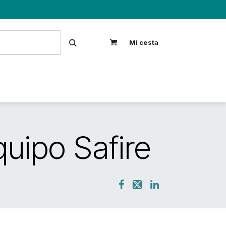
Mi cesta
S
uipo Safire