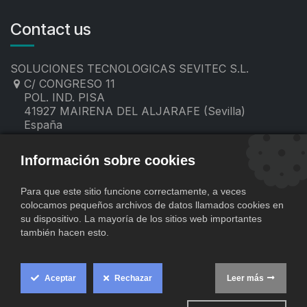
Contact us
SOLUCIONES TECNOLOGICAS SEVITEC S.L.
C/ CONGRESO 11
POL. IND. PISA
41927 MAIRENA DEL ALJARAFE (Sevilla)
España
955 19 60 00
contacto@sevitec.es
Información sobre cookies
Para que este sitio funcione correctamente, a veces
colocamos pequeños archivos de datos llamados cookies en
su dispositivo. La mayoría de los sitios web importantes
también hacen esto.
Aceptar
Rechazar
Leer más
​
Copyright © SOLUCIONES TECNOLOGICAS SEVITEC S.L.
Cookie