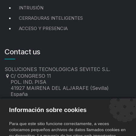
INTRUSIÓN
CERRADURAS INTELIGENTES
ACCESO Y PRESENCIA
Contact us
SOLUCIONES TECNOLOGICAS SEVITEC S.L.
C/ CONGRESO 11
POL. IND. PISA
41927 MAIRENA DEL ALJARAFE (Sevilla)
España
955 19 60 00
contacto@sevitec.es
Información sobre cookies
Para que este sitio funcione correctamente, a veces
colocamos pequeños archivos de datos llamados cookies en
su dispositivo. La mayoría de los sitios web importantes