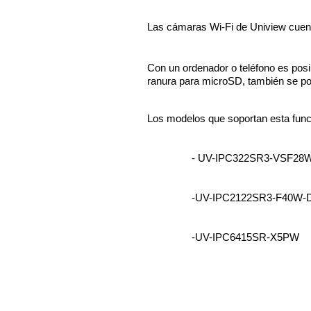
Las cámaras Wi-Fi de Uniview cuenta
Con un ordenador o teléfono es posi
ranura para microSD, también se po
Los modelos que soportan esta func
- UV-IPC322SR3-VSF28
-UV-IPC2122SR3-F40W-
-UV-IPC6415SR-X5PW