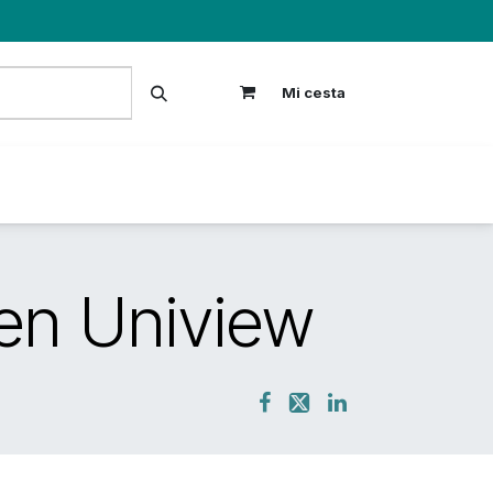
Mi cesta
S
en Uniview