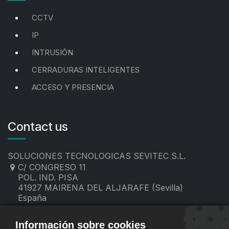
CCTV
IP
INTRUSIÓN
CERRADURAS INTELIGENTES
ACCESO Y PRESENCIA
Contact us
SOLUCIONES TECNOLOGICAS SEVITEC S.L.
C/ CONGRESO 11
POL. IND. PISA
41927 MAIRENA DEL ALJARAFE (Sevilla)
España
955 19 60 00
contacto@sevitec.es
Información sobre cookies