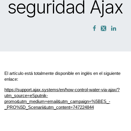
seguridad Ajax
El artículo está totalmente disponible en inglés en el siguiente 
enlace:
https://support.ajax.systems/en/how-control-water-via-ajax/?
utm_source=eSputnik-
promo&utm_medium=email&utm_campaign=%5BES_-
_PRO%5D_Scenarii&utm_content=747224844