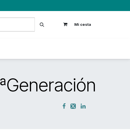
Mi cesta
S
2ªGeneración