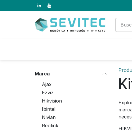
Ir al contenido
Productos
Empresa
Produ
Marca
Ki
Ajax
Ezviz
Hikvision
Explo
Ibintel
marca
neces
Nivian
Reolink
HIKVI