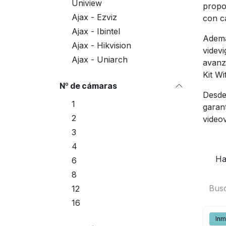
Uniview
propo
Ajax - Ezviz
con cá
Ajax - Ibintel
Ademá
Ajax - Hikvision
videvi
Ajax - Uniarch
avanz
Kit Wi
Nº de cámaras
Desde 
1
garant
2
videov
3
4
Ha
6
8
12
16
Inm