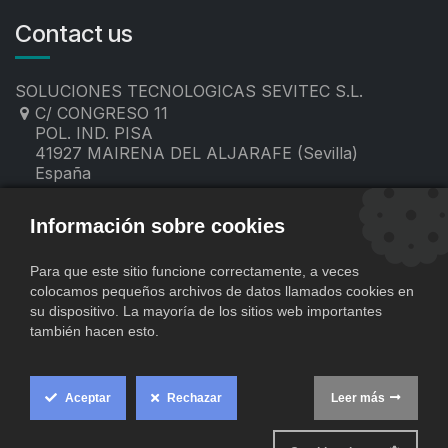
Contact us
SOLUCIONES TECNOLOGICAS SEVITEC S.L.
C/ CONGRESO 11
POL. IND. PISA
41927 MAIRENA DEL ALJARAFE (Sevilla)
España
955 19 60 00
contacto@sevitec.es
Información sobre cookies
Para que este sitio funcione correctamente, a veces
colocamos pequeños archivos de datos llamados cookies en
su dispositivo. La mayoría de los sitios web importantes
también hacen esto.
Aceptar
Rechazar
Leer más
​
Copyright © SOLUCIONES TECNOLOGICAS SEVITEC S.L.
Cookie