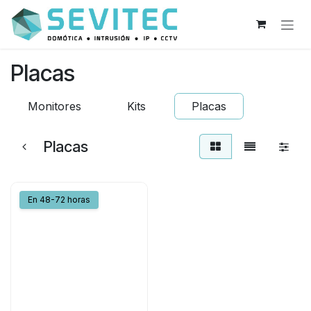
Ir al contenido
Placas
Monitores
Kits
Placas
Placas
En 48-72 horas