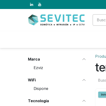
Ir al contenido
Productos
Empresa
Produ
Marca
t
Ezviz
WiFi
Dispone
Inm
Tecnología