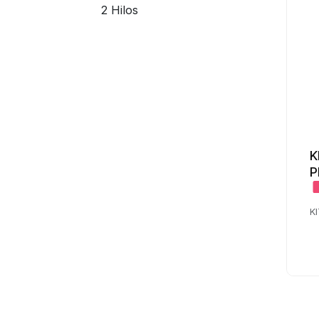
2 Hilos
K
P
K