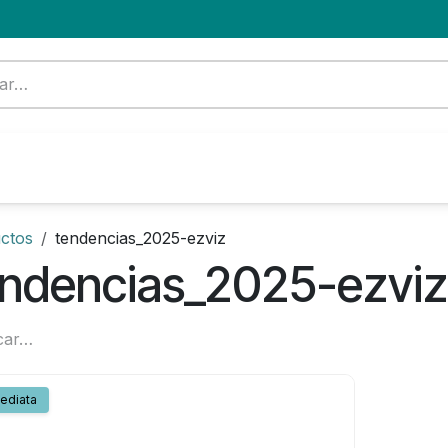
Formación
Nuevo Cliente
Blog
OFERTA
ctos
tendencias_2025-ezviz
endencias_2025-ezviz
ediata