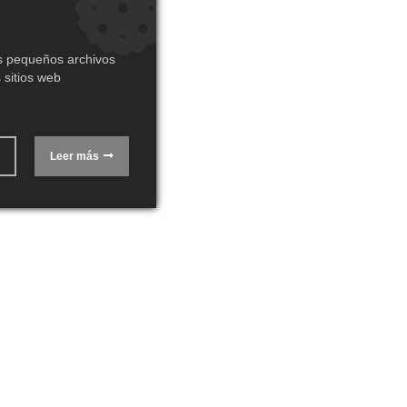
os pequeños archivos
 sitios web
Leer más