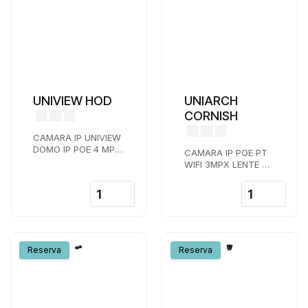
UNIVIEW HOD
UNIARCH
CORNISH
CAMARA IP UNIVIEW
DOMO IP POE 4 MPX
CAMARA IP POE PT
LENTE 2,8 MM IR 30
WIFI 3MPX LENTE 4
M UMD
MM IR Y LUZ
BLANCA 30 M WDR
IP 66 AUDIO
MICROSD
Reserva
Reserva