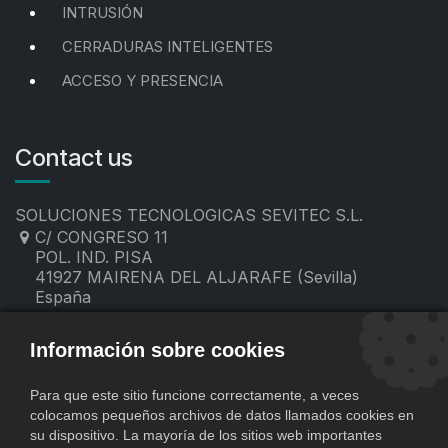
INTRUSIÓN
CERRADURAS INTELIGENTES
ACCESO Y PRESENCIA
Contact us
SOLUCIONES TECNOLOGICAS SEVITEC S.L.
C/ CONGRESO 11
POL. IND. PISA
41927 MAIRENA DEL ALJARAFE (Sevilla)
España
955 19 60 00
contacto@sevitec.es
Información sobre cookies
Para que este sitio funcione correctamente, a veces
colocamos pequeños archivos de datos llamados cookies en
su dispositivo. La mayoría de los sitios web importantes