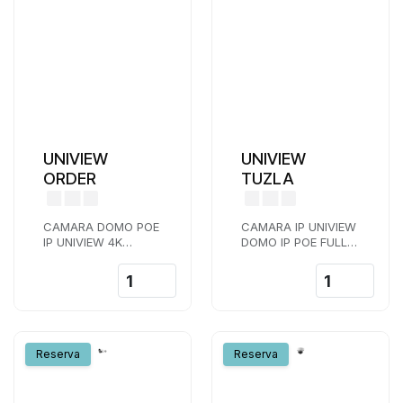
UNIVIEW
UNIVIEW
ORDER
TUZLA
CAMARA DOMO POE
CAMARA IP UNIVIEW
IP UNIVIEW 4K
DOMO IP POE FULL
VARIFOCAL
HD LENTE 2,8 MM IR
MOTORIZADA 2,8-12
30 M
MM IR 40 M IK10
UMD / SIP / CONTEO
Reserva
Reserva