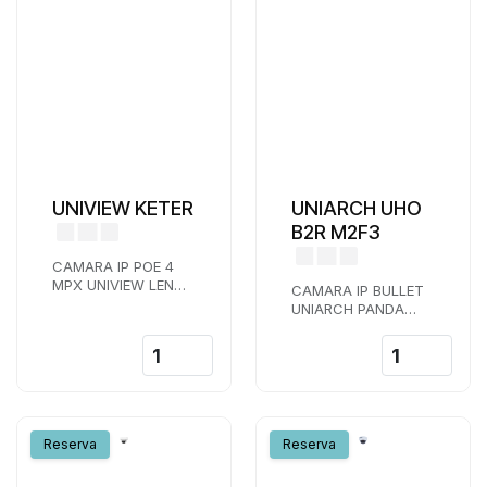
UNIVIEW KETER
UNIARCH UHO
B2R M2F3
CAMARA IP POE 4
MPX UNIVIEW LENTE
CAMARA IP BULLET
2,8 MM IR 30 M
UNIARCH PANDA
AUDIO COLOR
WIFI FULL HD
HUNTER DUAL LIGHT
MICROFONO IR 20 M
MICROSD
Reserva
Reserva