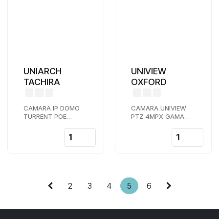
UNIARCH
UNIVIEW
TACHIRA
OXFORD
CAMARA IP DOMO
CAMARA UNIVIEW
TURRENT POE
PTZ 4MPX GAMA
UNIARCH 5MPX
PRO LENTE 4,5-
LENTE 2,8 MM IR 30
148,5 MM ZOMM X
M
33 LASER IR 150 M
WDR
2
3
4
5
6