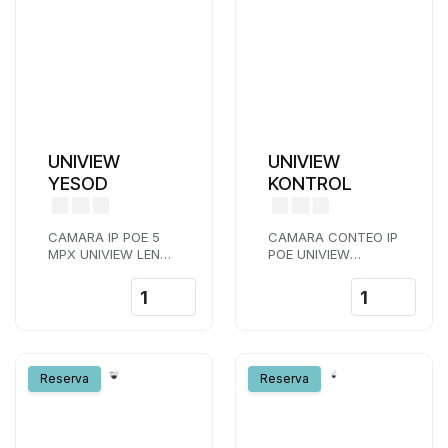
UNIVIEW
UNIVIEW
YESOD
KONTROL
CAMARA IP POE 5
CAMARA CONTEO IP
MPX UNIVIEW LENTE
POE UNIVIEW
2,8 MM IR 30 M
DETECCION DE
AUDIO RANURA
ROSTRO HASTA 40
MICRO SD SIP
ROSTRO EN ESCENA
LIGHTHUNTER
CONTEO
Reserva
Reserva