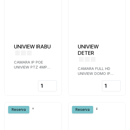
UNIVIEW IRABU
UNIVIEW
DETER
CAMARA IP POE
UNIVIEW PTZ 4MPX
CAMARA FULL HD
GAMA PRO LENTE
UNIVIEW DOMO IP
5,7-228 MM ZOOM
WIFI LENTE 2,8 MM
X 40 LASER IR 650 M
IR 30 M MICROSD
Reserva
Reserva