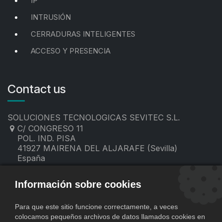
IP
INTRUSIÓN
CERRADURAS INTELIGENTES
ACCESO Y PRESENCIA
Contact us
SOLUCIONES TECNOLOGICAS SEVITEC S.L.
C/ CONGRESO 11
POL. IND. PISA
41927 MAIRENA DEL ALJARAFE (Sevilla)
España
955 19 60 00
contacto@sevitec.es
Información sobre cookies
Para que este sitio funcione correctamente, a veces
colocamos pequeños archivos de datos llamados cookies en