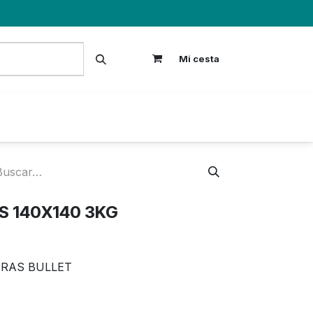
Mi cesta
S
S 140X140 3KG
RAS BULLET