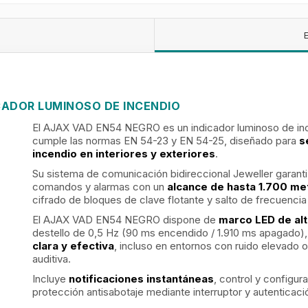
CADOR LUMINOSO DE INCENDIO
El AJAX VAD EN54 NEGRO es un
indicador luminoso de in
cumple las normas EN 54-23 y EN 54-25, diseñado para
s
incendio en interiores y exteriores
.
Su sistema de comunicación bidireccional Jeweller garant
comandos y alarmas con un
alcance de hasta 1.700 me
cifrado de bloques de clave flotante y salto de frecuencia 
El AJAX VAD EN54 NEGRO dispone de
marco LED de alt
destello de 0,5 Hz (90 ms encendido / 1.910 ms apagado)
clara y efectiva
, incluso en entornos con ruido elevado 
auditiva.
Incluye
notificaciones instantáneas
, control y configu
protección antisabotaje mediante interruptor y autenticaci