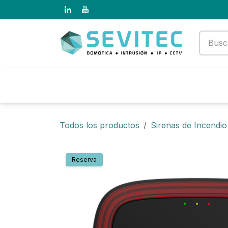
Ir al contenido
Productos
Empresa
Todos los productos
Sirenas de Incendio
Reserva