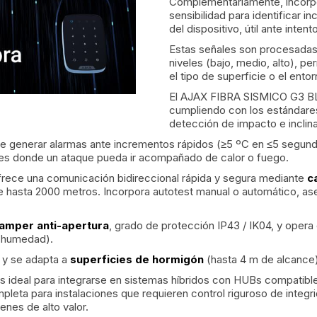
Complementariamente, incorpo
sensibilidad para identificar i
del dispositivo, útil ante inte
Estas señales son procesadas 
niveles (bajo, medio, alto), p
el tipo de superficie o el entor
El AJAX FIBRA SISMICO G3 B
cumpliendo con los estándare
detección de impacto e inclin
ite generar alarmas ante incrementos rápidos (≥5 ºC en ≤5 segu
ones donde un ataque pueda ir acompañado de calor o fuego.
ofrece una comunicación bidireccional rápida y segura mediante
ca
de hasta 2000 metros. Incorpora autotest manual o automático, a
amper anti-apertura
, grado de protección IP43 / IK04, y oper
e humedad).
s
y se adapta a
superficies de hormigón
(hasta 4 m de alcance
ideal para integrarse en sistemas híbridos con HUBs compat
pleta para instalaciones que requieren control riguroso de integri
nes de alto valor.