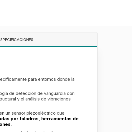
ESPECIFICACIONES
ecíficamente para entornos donde la
ología de detección de vanguardia con
uctural y el análisis de vibraciones
 en un sensor piezoeléctrico que
adas por taladros, herramientas de
iones
.