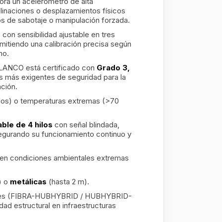
ra un acelerómetro de alta
nclinaciones o desplazamientos físicos
ntos de sabotaje o manipulación forzada.
con sensibilidad ajustable en tres
ermitiendo una calibración precisa según
no.
LANCO está certificado con
Grado 3,
s más exigentes de seguridad para la
ación.
ndos) o temperaturas extremas (>70
ble de 4 hilos
con señal blindada,
segurando su funcionamiento continuo y
a en condiciones ambientales extremas
) o
metálicas
(hasta 2 m).
ibles (FIBRA-HUBHYBRID / HUBHYBRID-
dad estructural en infraestructuras