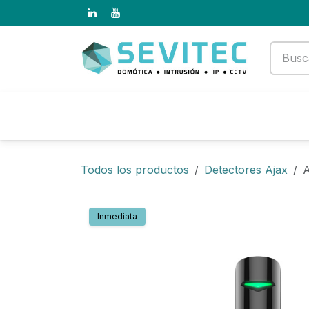
Ir al contenido
Productos
Empresa
Todos los productos
Detectores Ajax
Inmediata