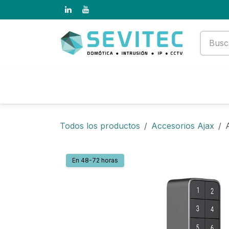
Ir al contenido
Productos
Empresa
Todos los productos
Accesorios Ajax
En 48-72 horas