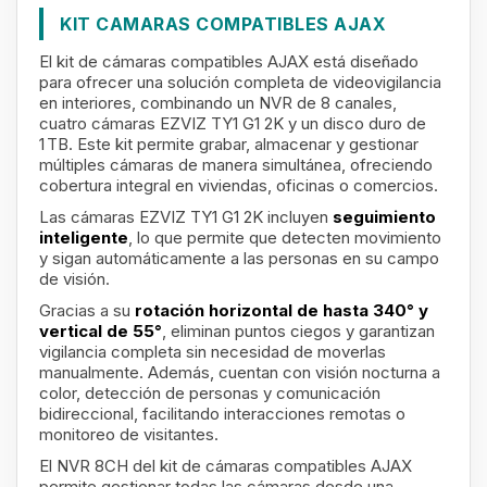
KIT CAMARAS COMPATIBLES AJAX
El kit de cámaras compatibles AJAX está diseñado
para ofrecer una solución completa de videovigilancia
en interiores, combinando un NVR de 8 canales,
cuatro cámaras EZVIZ TY1 G1 2K y un disco duro de
1 TB. Este kit permite grabar, almacenar y gestionar
múltiples cámaras de manera simultánea, ofreciendo
cobertura integral en viviendas, oficinas o comercios.
Las cámaras EZVIZ TY1 G1 2K incluyen
seguimiento
inteligente
, lo que permite que detecten movimiento
y sigan automáticamente a las personas en su campo
de visión.
Gracias a su
rotación horizontal de hasta 340° y
vertical de 55°
, eliminan puntos ciegos y garantizan
vigilancia completa sin necesidad de moverlas
manualmente. Además, cuentan con visión nocturna a
color, detección de personas y comunicación
bidireccional, facilitando interacciones remotas o
monitoreo de visitantes.
El NVR 8CH del kit de cámaras compatibles AJAX
permite gestionar todas las cámaras desde una