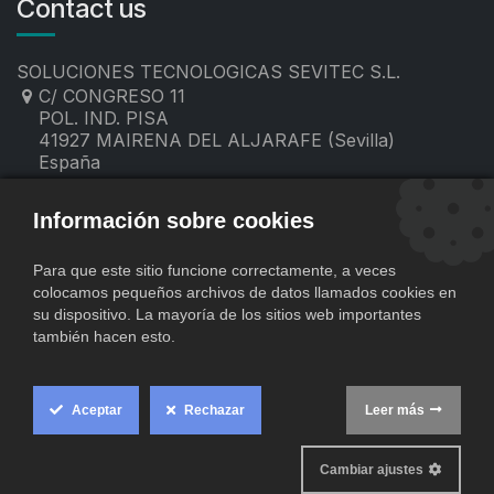
Contact us
SOLUCIONES TECNOLOGICAS SEVITEC S.L.
C/ CONGRESO 11
POL. IND. PISA
41927 MAIRENA DEL ALJARAFE (Sevilla)
España
955 19 60 00
contacto@sevitec.es
Información sobre cookies
Para que este sitio funcione correctamente, a veces
colocamos pequeños archivos de datos llamados cookies en
su dispositivo. La mayoría de los sitios web importantes
también hacen esto.
Aceptar
Rechazar
Leer más
​
Copyright © SOLUCIONES TECNOLOGICAS SEVITEC S.L.
Cookie
Comercio
Con tecnología de
- El mejor
Box
Cambiar ajustes