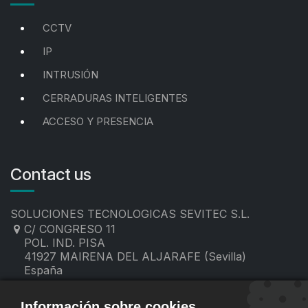
CCTV
IP
INTRUSIÓN
CERRADURAS INTELIGENTES
ACCESO Y PRESENCIA
Contact us
SOLUCIONES TECNOLOGICAS SEVITEC S.L.
C/ CONGRESO 11
POL. IND. PISA
41927 MAIRENA DEL ALJARAFE (Sevilla)
España
955 19 60 00
contacto@sevitec.es
Información sobre cookies