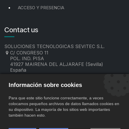
ACCESO Y PRESENCIA
Contact us
SOLUCIONES TECNOLOGICAS SEVITEC S.L.
C/ CONGRESO 11
POL. IND. PISA
41927 MAIRENA DEL ALJARAFE (Sevilla)
España
955 19 60 00
contacto@sevitec.es
Información sobre cookies
Para que este sitio funcione correctamente, a veces
colocamos pequeños archivos de datos llamados cookies en
su dispositivo. La mayoría de los sitios web importantes
también hacen esto.