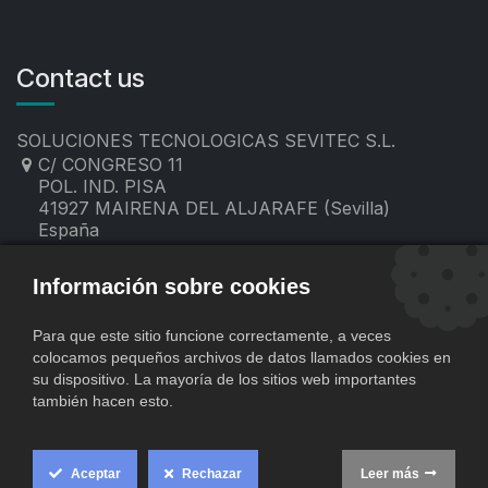
Contact us
SOLUCIONES TECNOLOGICAS SEVITEC S.L.
C/ CONGRESO 11
POL. IND. PISA
41927 MAIRENA DEL ALJARAFE (Sevilla)
España
955 19 60 00
contacto@sevitec.es
Información sobre cookies
Para que este sitio funcione correctamente, a veces
colocamos pequeños archivos de datos llamados cookies en
su dispositivo. La mayoría de los sitios web importantes
también hacen esto.
Aceptar
Rechazar
Leer más