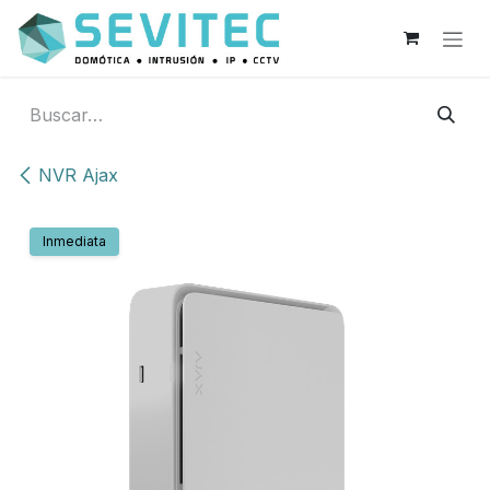
Ir al contenido
NVR Ajax
Inmediata