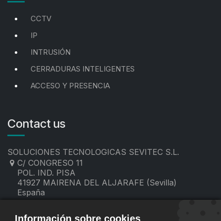
CCTV
IP
INTRUSIÓN
CERRADURAS INTELIGENTES
ACCESO Y PRESENCIA
Contact us
SOLUCIONES TECNOLOGICAS SEVITEC S.L.
C/ CONGRESO 11
POL. IND. PISA
41927 MAIRENA DEL ALJARAFE (Sevilla)
España
955 19 60 00
contacto@sevitec.es
Información sobre cookies