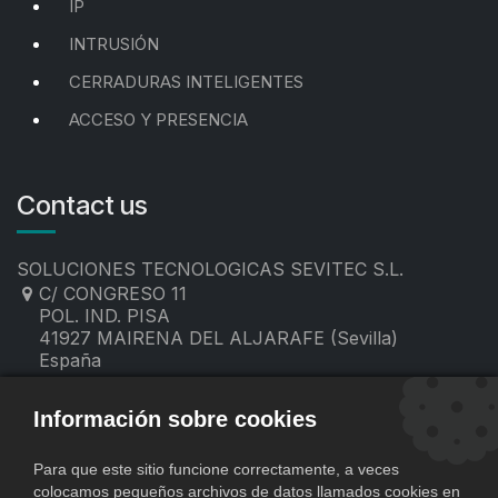
IP
INTRUSIÓN
CERRADURAS INTELIGENTES
ACCESO Y PRESENCIA
Contact us
SOLUCIONES TECNOLOGICAS SEVITEC S.L.
C/ CONGRESO 11
POL. IND. PISA
41927 MAIRENA DEL ALJARAFE (Sevilla)
España
955 19 60 00
contacto@sevitec.es
Información sobre cookies
Para que este sitio funcione correctamente, a veces
colocamos pequeños archivos de datos llamados cookies en