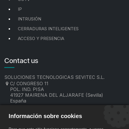
IP
INTRUSIÓN
CERRADURAS INTELIGENTES
ACCESO Y PRESENCIA
Contact us
SOLUCIONES TECNOLOGICAS SEVITEC S.L.
C/ CONGRESO 11
POL. IND. PISA
41927 MAIRENA DEL ALJARAFE (Sevilla)
España
955 19 60 00
contacto@sevitec.es
Información sobre cookies