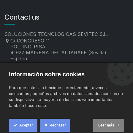
Contact us
SOLUCIONES TECNOLOGICAS SEVITEC S.L.
C/ CONGRESO 11
POL. IND. PISA
41927 MAIRENA DEL ALJARAFE (Sevilla)
España
955 19 60 00
contacto@sevitec.es
Información sobre cookies
Para que este sitio funcione correctamente, a veces
colocamos pequeños archivos de datos llamados cookies en
su dispositivo. La mayoría de los sitios web importantes
también hacen esto.
Aceptar
Rechazar
Leer más
​
Copyright © SOLUCIONES TECNOLOGICAS SEVITEC S.L.
Cookie