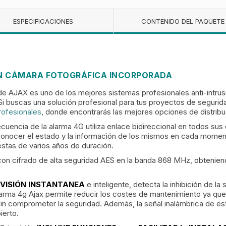
ESPECIFICACIONES
CONTENIDO DEL PAQUETE
ON CÁMARA FOTOGRÁFICA INCORPORADA
JAX es uno de los mejores sistemas profesionales anti-intrusió
 Si buscas una solución profesional para tus proyectos de seguri
rofesionales
, donde encontrarás las mejores opciones de distribu
ecuencia de la alarma 4G
utiliza enlace bidireccional en todos su
conocer el estado y la información de los mismos en cada moment
 éstas de varios años de duración.
n cifrado de alta seguridad AES en la banda 868 MHz, obteniend
VISIÓN INSTANTANEA
e inteligente, detecta la inhibición de l
alarma 4g Ajax permite reducir los costes de mantenimiento ya que
 sin comprometer la seguridad. Además, la señal inalámbrica de es
ierto.