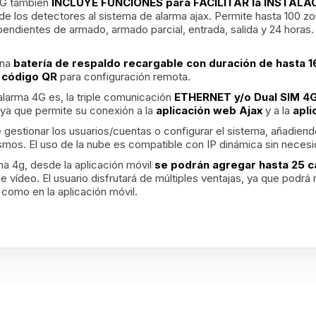
4G también
INCLUYE FUNCIONES para FACILITAR la INSTALA
 de los detectores al sistema de alarma ajax. Permite hasta 100 z
endientes de armado, armado parcial, entrada, salida y 24 horas
una
batería de respaldo recargable con duración de hasta 1
e
código QR
para configuración remota.
alarma 4G es, la triple comunicación
ETHERNET y/o Dual SIM 4
, ya que permite su conexión a la
aplicación web Ajax
y a la
apli
gestionar los usuarios/cuentas o configurar el sistema, añadiendo
smos. El uso de la nube es compatible con IP dinámica sin necesi
a 4g, desde la aplicación móvil
se podrán agregar hasta 25 c
de vídeo. El usuario disfrutará de múltiples ventajas, ya que podrá 
 como en la aplicación móvil.