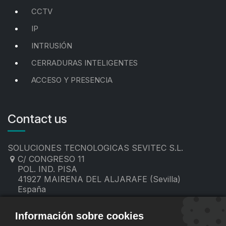
CCTV
IP
INTRUSIÓN
CERRADURAS INTELIGENTES
ACCESO Y PRESENCIA
Contact us
SOLUCIONES TECNOLOGICAS SEVITEC S.L.
C/ CONGRESO 11
POL. IND. PISA
41927 MAIRENA DEL ALJARAFE (Sevilla)
España
955 19 60 00
contacto@sevitec.es
Información sobre cookies