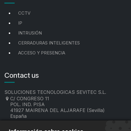
CCTV
IP
INTRUSIÓN
CERRADURAS INTELIGENTES
ACCESO Y PRESENCIA
Contact us
SOLUCIONES TECNOLOGICAS SEVITEC S.L.
C/ CONGRESO 11
POL. IND. PISA
41927 MAIRENA DEL ALJARAFE (Sevilla)
España
955 19 60 00
contacto@sevitec.es