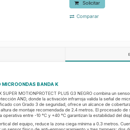
Solicitar
Comparar
O MICROONDAS BANDA K
r AJAX SUPER MOTIONPROTECT PLUS G3 NEGRO combina un sensor 
ección AND, donde la activación infrarroja valida la señal de mic
rtificado con Grado 3 de seguridad, ofrece un alcance de cobertur
una altura de montaje recomendada de 2.4 metros. El procesado de 
operativa entre -10 °C y +40 °C garantizan la estabilidad del dis
vertical del equipo, reduce la zona ciega mínima a 0.3 metros. Cu
un sensor físico de anti-enmascaramiento y tres tampers: dos des