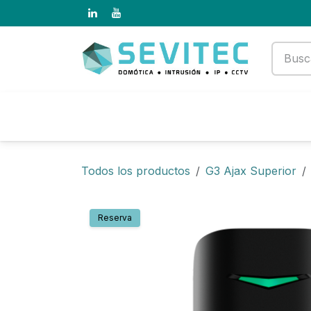
Ir al contenido
Productos
Empresa
Todos los productos
G3 Ajax Superior
Reserva