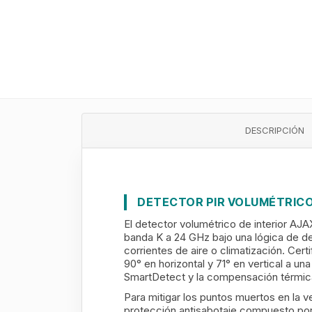
DESCRIPCIÓN
DETECTOR PIR VOLUMÉTRIC
El detector volumétrico de interio
banda K a 24 GHz bajo una lógica de det
corrientes de aire o climatización. Ce
90° en horizontal y 71° en vertical a 
SmartDetect y la compensación térmica 
Para mitigar los puntos muertos en la 
protección antisabotaje compuesto por 