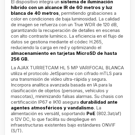
El dispositivo integra un
sistema de iluminación
híbrido con un alcance IR de 60 metros y luz
blanca de 40 metros
, permitiendo grabaciones a
color en condiciones de baja luminosidad. La calidad
de imagen se refuerza con un True WDR de 120 dB,
garantizando la recuperación de detalles en escenas
con alto contraste lumínico. La eficiencia en el flujo de
datos se gestiona mediante el códec H.265,
reduciendo la carga en red y optimizando el
almacenamiento en tarjetas MicroSD de hasta
256 GB.
La AJAX TURRETCAM HL 5 MP VARIFOCAL BLANCA
utiliza el protocolo JetSparrow con cifrado mTLS para
una transmisión de vídeo ultra-rápida y segura.
Incorpora analítica avanzada basada en IA para la
clasificación de objetos (personas, vehículos y
mascotas), minimizando falsas alarmas. Su chasis con
certificación IP67 e IK10 asegura
durabilidad ante
agentes atmosféricos y vandalismo
. La
alimentación es versátil, soportando
PoE
(802.3at/af)
o 12V DC, lo que facilita su despliegue en
infraestructuras existentes bajo estándares ONVIF
(S/T).