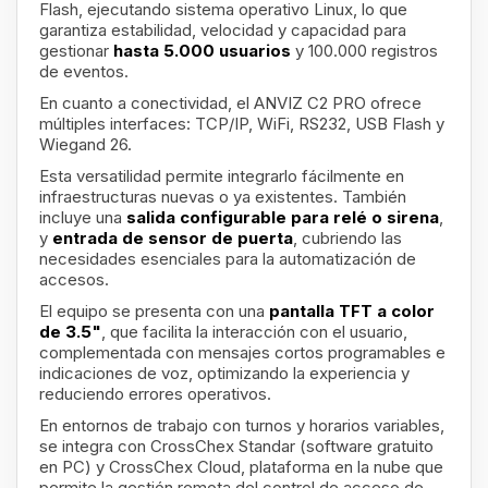
Flash, ejecutando sistema operativo Linux, lo que
garantiza estabilidad, velocidad y capacidad para
gestionar
hasta 5.000 usuarios
y 100.000 registros
de eventos.
En cuanto a conectividad, el ANVIZ C2 PRO ofrece
múltiples interfaces: TCP/IP, WiFi, RS232, USB Flash y
Wiegand 26.
Esta versatilidad permite integrarlo fácilmente en
infraestructuras nuevas o ya existentes. También
incluye una
salida configurable para relé o sirena
,
y
entrada de sensor de puerta
, cubriendo las
necesidades esenciales para la automatización de
accesos.
El equipo se presenta con una
pantalla TFT a color
de 3.5"
, que facilita la interacción con el usuario,
complementada con mensajes cortos programables e
indicaciones de voz, optimizando la experiencia y
reduciendo errores operativos.
En entornos de trabajo con turnos y horarios variables,
se integra con CrossChex Standar (software gratuito
en PC) y CrossChex Cloud, plataforma en la nube que
permite la gestión remota del control de acceso de