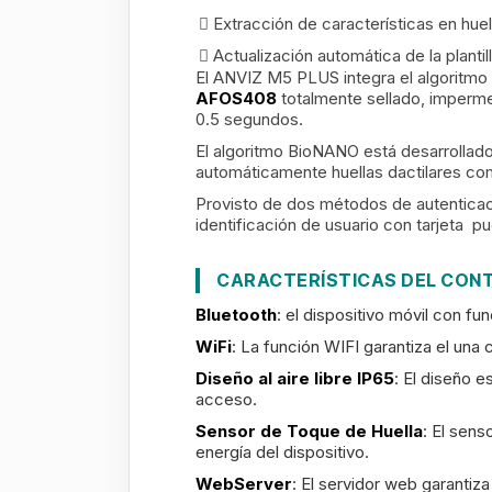
Extracción de características en hue
Actualización automática de la plantill
El ANVIZ M5 PLUS integra el algoritmo d
AFOS408
totalmente sellado, imperme
0.5 segundos.
El algoritmo BioNANO está desarrollad
automáticamente huellas dactilares com
Provisto de dos métodos de autenticaci
identificación de usuario con tarjeta p
CARACTERÍSTICAS DEL CONT
Bluetooth
: el dispositivo móvil con fu
WiFi
: La función WIFI garantiza el una c
Diseño al aire libre IP65
: El diseño 
acceso.
Sensor de Toque de Huella
: El sens
energía del dispositivo.
WebServer
: El servidor web garantiza