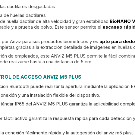
llas dactilares desgastadas
a de huellas dactilares
e huella dactilar de alta velocidad y gran estabilidad
BioNANO 
able y a prueba de polvo. Este sensor permite el
escaneo rápid
o por Anviz para sus productos biométricos y es
apto para ded
pletas gracias a la extracción detallada de imágenes en huellas 
ón de empleados, este ANVIZ M5 PLUS permite la fácil combinació
uede realizarse hasta a una distancia de 5 cm.
ROL DE ACCESO ANVIZ M5 PLUS
nción Bluetooth puede realizar la apertura mediante la aplicación 
onexión y una instalación flexible del dispositivo.
estándar IP65 del ANVIZ M5 PLUS garantiza la aplicabilidad comple
or táctil activo garantiza la respuesta rápida para cada detección
 la conexión fácilmente rápida y la autogestión del anviz m5 plus
.