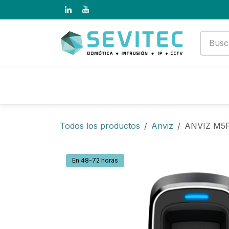
Ir al contenido
Productos
Empresa
Todos los productos
Anviz
ANVIZ M5
En 48-72 horas