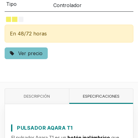
Tipo
Controlador
En 48/72 horas
Ver precio
DESCRIPCIÓN
ESPECIFICACIONES
PULSADOR AQARA T1
El pulsador Aqara T1 es un
botón inalámbrico
que