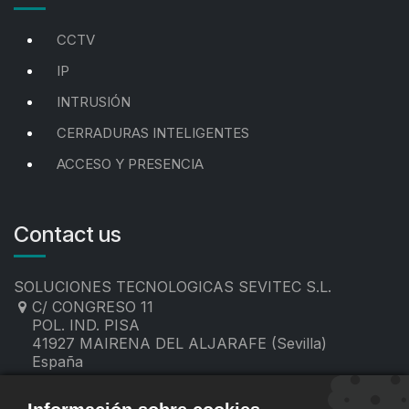
CCTV
IP
INTRUSIÓN
CERRADURAS INTELIGENTES
ACCESO Y PRESENCIA
Contact us
SOLUCIONES TECNOLOGICAS SEVITEC S.L.
C/ CONGRESO 11
POL. IND. PISA
41927 MAIRENA DEL ALJARAFE (Sevilla)
España
955 19 60 00
contacto@sevitec.es