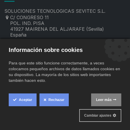
SOLUCIONES TECNOLOGICAS SEVITEC S.L.
C/ CONGRESO 11
POL. IND. PISA
41927 MAIRENA DEL ALJARAFE (Sevilla)
España
955 19 60 00
contacto@sevitec.es
Información sobre cookies
Para que este sitio funcione correctamente, a veces
colocamos pequeños archivos de datos llamados cookies en
su dispositivo. La mayoría de los sitios web importantes
también hacen esto.
Aceptar
Rechazar
Leer más
​
Copyright © SOLUCIONES TECNOLOGICAS SEVITEC S.L.
Cookie
Comercio
Con tecnología de
- El mejor
Box
Cambiar ajustes
electrónico de código abierto
Settings