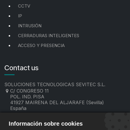
CCTV
IP
INTRUSIÓN
CERRADURAS INTELIGENTES
ACCESO Y PRESENCIA
Contact us
SOLUCIONES TECNOLOGICAS SEVITEC S.L.
C/ CONGRESO 11
POL. IND. PISA
41927 MAIRENA DEL ALJARAFE (Sevilla)
España
955 19 60 00
contacto@sevitec.es
Información sobre cookies