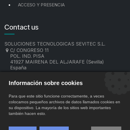
ACCESO Y PRESENCIA
Contact us
SOLUCIONES TECNOLOGICAS SEVITEC S.L.
C/ CONGRESO 11
POL. IND. PISA
41927 MAIRENA DEL ALJARAFE (Sevilla)
España
955 19 60 00
contacto@sevitec.es
Información sobre cookies
Para que este sitio funcione correctamente, a veces
colocamos pequeños archivos de datos llamados cookies en
su dispositivo. La mayoría de los sitios web importantes
también hacen esto.