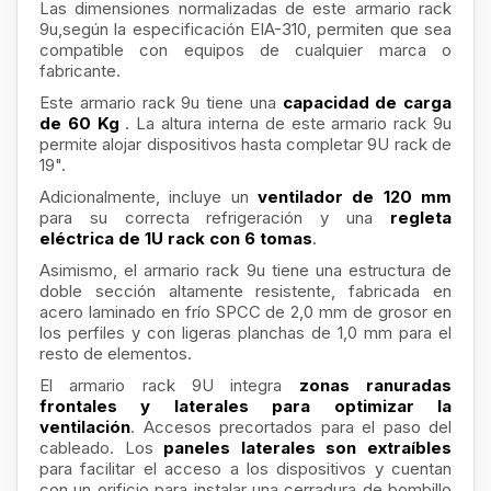
Las dimensiones normalizadas de este armario rack
9u,según la especificación EIA-310, permiten que sea
compatible con equipos de cualquier marca o
fabricante.
Este armario rack 9u tiene una
capacidad de carga
de 60 Kg
. La altura interna de este armario rack 9u
permite alojar dispositivos hasta completar 9U rack de
19".
Adicionalmente, incluye un
ventilador de 120 mm
para su correcta refrigeración y una
regleta
eléctrica de 1U rack con 6 tomas
.
Asimismo, el armario rack 9u tiene una estructura de
doble sección altamente resistente, fabricada en
acero laminado en frío SPCC de 2,0 mm de grosor en
los perfiles y con ligeras planchas de 1,0 mm para el
resto de elementos.
El armario rack 9U integra
zonas ranuradas
frontales y laterales para optimizar la
ventilación
. Accesos precortados para el paso del
cableado. Los
paneles laterales son extraíbles
para facilitar el acceso a los dispositivos y cuentan
con un
orificio para instalar una cerradura de bombillo