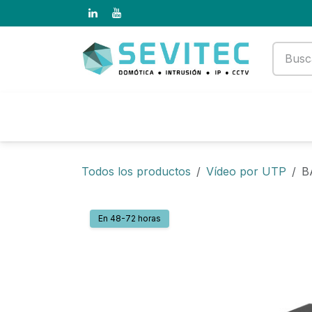
Ir al contenido
Productos
Empresa
Todos los productos
Vídeo por UTP
B
En 48-72 horas