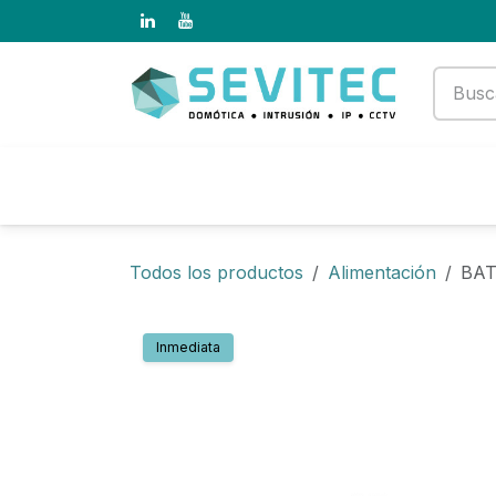
Ir al contenido
Productos
Empresa
Todos los productos
Alimentación
BAT
Inmediata