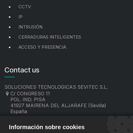
CCTV
IP
INTRUSIÓN
CERRADURAS INTELIGENTES
ACCESO Y PRESENCIA
Contact us
SOLUCIONES TECNOLOGICAS SEVITEC S.L.
C/ CONGRESO 11
POL. IND. PISA
41927 MAIRENA DEL ALJARAFE (Sevilla)
España
955 19 60 00
contacto@sevitec.es
Información sobre cookies