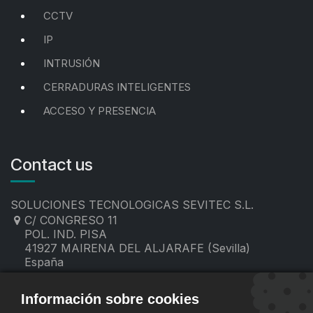
CCTV
IP
INTRUSIÓN
CERRADURAS INTELIGENTES
ACCESO Y PRESENCIA
Contact us
SOLUCIONES TECNOLOGICAS SEVITEC S.L.
C/ CONGRESO 11
POL. IND. PISA
41927 MAIRENA DEL ALJARAFE (Sevilla)
España
955 19 60 00
contacto@sevitec.es
Información sobre cookies