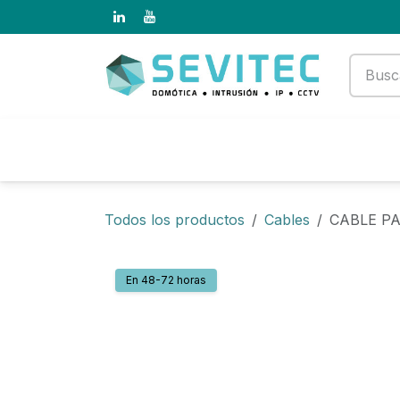
Ir al contenido
Productos
Empresa
Todos los productos
Cables
CABLE P
En 48-72 horas