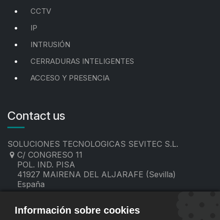
CCTV
IP
INTRUSIÓN
CERRADURAS INTELIGENTES
ACCESO Y PRESENCIA
Contact us
SOLUCIONES TECNOLOGICAS SEVITEC S.L.
C/ CONGRESO 11
POL. IND. PISA
41927 MAIRENA DEL ALJARAFE (Sevilla)
España
955 19 60 00
contacto@sevitec.es
Información sobre cookies