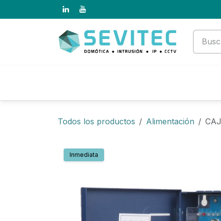
Ir al contenido
Productos
Empresa
Todos los productos
Alimentación
CAJ
Inmediata