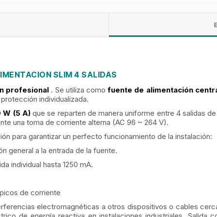
LIMENTACION SLIM 4 SALIDAS
ón profesional
. Se utiliza como
fuente de alimentación centr
protección individualizada.
0 W (5 A)
que se reparten de manera uniforme entre 4 salidas de
nte una toma de corriente alterna (AC 96 ~ 264 V).
ón para garantizar un perfecto funcionamiento de la instalación:
 general a la entrada de la fuente.
da individual hasta 1250 mA.
picos de corriente
terferencias electromagnéticas a otros dispositivos o cables cerc
rico de energía reactiva en instalaciones industriales. Salida c