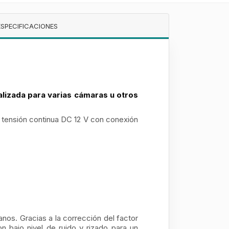
ESPECIFICACIONES
alizada para varias cámaras u otros
 tensión continua DC 12 V con conexión
anos. Gracias a la corrección del factor
on bajo nivel de ruido y rizado para un