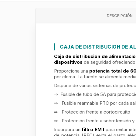
DESCRIPCIÓN
CAJA DE DISTRIBUCION DE A
Caja de distribución de alimentaci
dispositivos
de seguridad ofreciendo 
Proporciona una
potencia total de 6
por clema. La fuente se alimenta media
Dispone de varios sistemas de protecci
⇒ Fusible de tubo de 5A para protección
⇒ Fusible rearmable PTC por cada sali
⇒ Protección frente a cortocircuito
⇒ Protección frente a sobretensión y 
Incorpora un
filtro
EM
I
para evitar in
de potencia (PFC) evita el gasto eléct